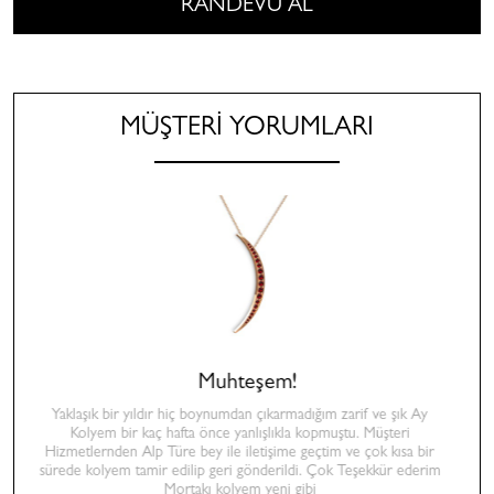
RANDEVU AL
MÜŞTERİ YORUMLARI
Muhteşem!
Yaklaşık bir yıldır hiç boynumdan çıkarmadığım zarif ve şık Ay
Kolyem bir kaç hafta önce yanlışlıkla kopmuştu. Müşteri
Hizmetlernden Alp Türe bey ile iletişime geçtim ve çok kısa bir
sürede kolyem tamir edilip geri gönderildi. Çok Teşekkür ederim
Mortakı kolyem yeni gibi